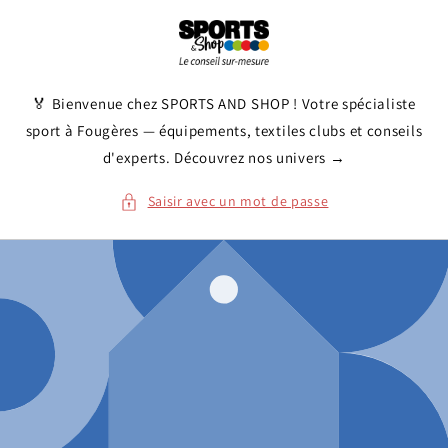
et
passer
au
contenu
🏅 Bienvenue chez SPORTS AND SHOP ! Votre spécialiste
sport à Fougères — équipements, textiles clubs et conseils
d'experts. Découvrez nos univers →
Saisir avec un mot de passe