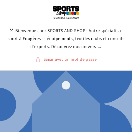
et
passer
au
contenu
🏅 Bienvenue chez SPORTS AND SHOP ! Votre spécialiste
sport à Fougères — équipements, textiles clubs et conseils
d'experts. Découvrez nos univers →
Saisir avec un mot de passe