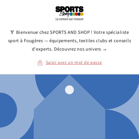
et
passer
au
contenu
🏅 Bienvenue chez SPORTS AND SHOP ! Votre spécialiste
sport à Fougères — équipements, textiles clubs et conseils
d'experts. Découvrez nos univers →
Saisir avec un mot de passe