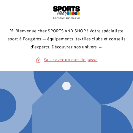
et
passer
au
contenu
🏅 Bienvenue chez SPORTS AND SHOP ! Votre spécialiste
sport à Fougères — équipements, textiles clubs et conseils
d'experts. Découvrez nos univers →
Saisir avec un mot de passe