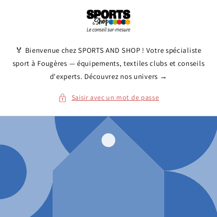
et
passer
au
contenu
🏅 Bienvenue chez SPORTS AND SHOP ! Votre spécialiste
sport à Fougères — équipements, textiles clubs et conseils
d'experts. Découvrez nos univers →
Saisir avec un mot de passe