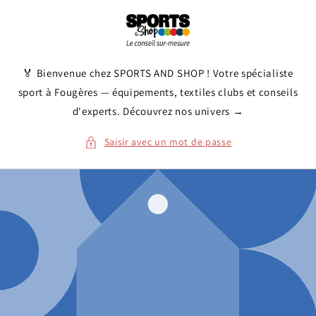
et
passer
au
contenu
🏅 Bienvenue chez SPORTS AND SHOP ! Votre spécialiste
sport à Fougères — équipements, textiles clubs et conseils
d'experts. Découvrez nos univers →
Saisir avec un mot de passe