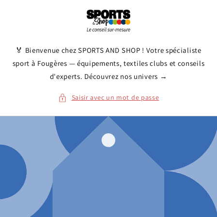
et
passer
au
contenu
🏅 Bienvenue chez SPORTS AND SHOP ! Votre spécialiste
sport à Fougères — équipements, textiles clubs et conseils
d'experts. Découvrez nos univers →
Saisir avec un mot de passe