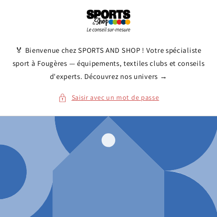
et
passer
au
contenu
🏅 Bienvenue chez SPORTS AND SHOP ! Votre spécialiste
sport à Fougères — équipements, textiles clubs et conseils
d'experts. Découvrez nos univers →
Saisir avec un mot de passe