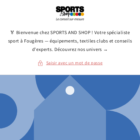
et
passer
au
contenu
🏅 Bienvenue chez SPORTS AND SHOP ! Votre spécialiste
sport à Fougères — équipements, textiles clubs et conseils
d'experts. Découvrez nos univers →
Saisir avec un mot de passe