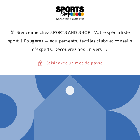
et
passer
au
contenu
🏅 Bienvenue chez SPORTS AND SHOP ! Votre spécialiste
sport à Fougères — équipements, textiles clubs et conseils
d'experts. Découvrez nos univers →
Saisir avec un mot de passe