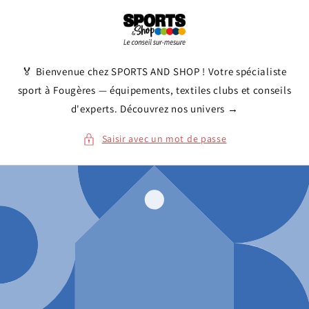
et
passer
au
contenu
🏅 Bienvenue chez SPORTS AND SHOP ! Votre spécialiste
sport à Fougères — équipements, textiles clubs et conseils
d'experts. Découvrez nos univers →
Saisir avec un mot de passe