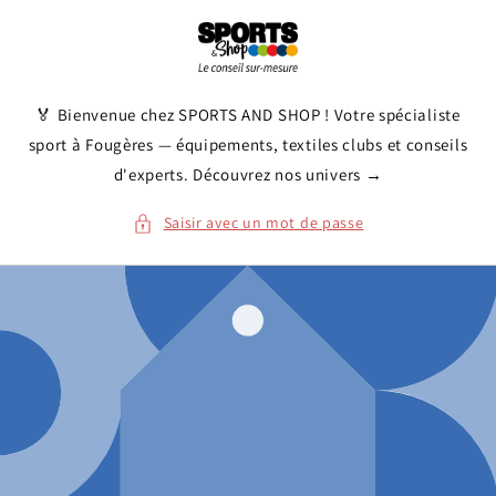
et
passer
au
contenu
🏅 Bienvenue chez SPORTS AND SHOP ! Votre spécialiste
sport à Fougères — équipements, textiles clubs et conseils
d'experts. Découvrez nos univers →
Saisir avec un mot de passe