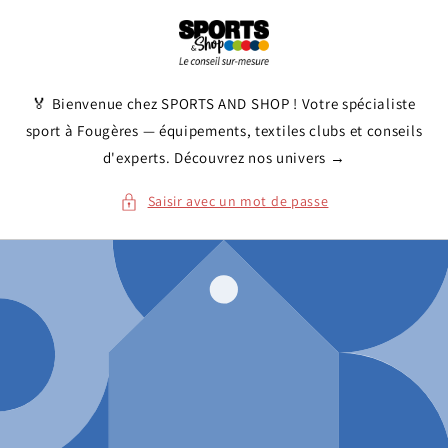
et
passer
au
contenu
🏅 Bienvenue chez SPORTS AND SHOP ! Votre spécialiste
sport à Fougères — équipements, textiles clubs et conseils
d'experts. Découvrez nos univers →
Saisir avec un mot de passe