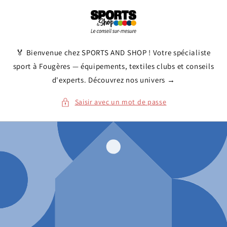
et
passer
au
contenu
🏅 Bienvenue chez SPORTS AND SHOP ! Votre spécialiste
sport à Fougères — équipements, textiles clubs et conseils
d'experts. Découvrez nos univers →
Saisir avec un mot de passe