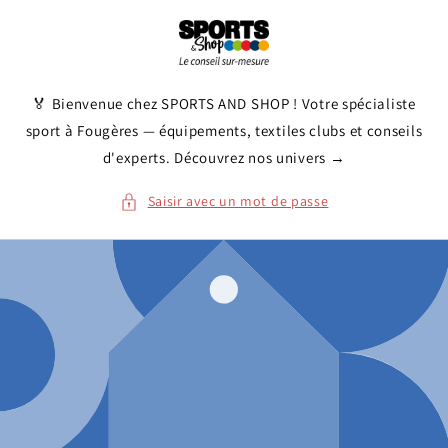
et
passer
au
contenu
🏅 Bienvenue chez SPORTS AND SHOP ! Votre spécialiste
sport à Fougères — équipements, textiles clubs et conseils
d'experts. Découvrez nos univers →
Saisir avec un mot de passe