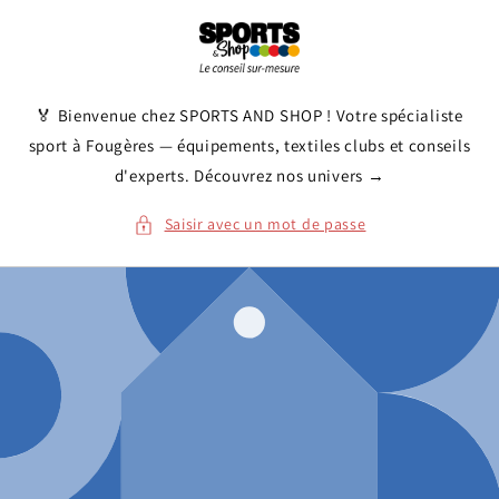
et
passer
au
contenu
🏅 Bienvenue chez SPORTS AND SHOP ! Votre spécialiste
sport à Fougères — équipements, textiles clubs et conseils
d'experts. Découvrez nos univers →
Saisir avec un mot de passe