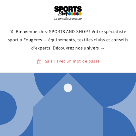
et
passer
au
contenu
🏅 Bienvenue chez SPORTS AND SHOP ! Votre spécialiste
sport à Fougères — équipements, textiles clubs et conseils
d'experts. Découvrez nos univers →
Saisir avec un mot de passe