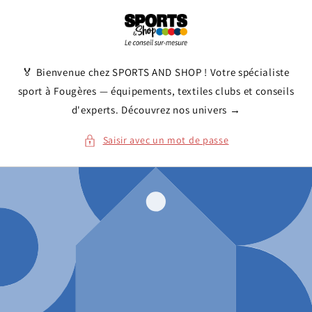
et
passer
au
contenu
🏅 Bienvenue chez SPORTS AND SHOP ! Votre spécialiste
sport à Fougères — équipements, textiles clubs et conseils
d'experts. Découvrez nos univers →
Saisir avec un mot de passe