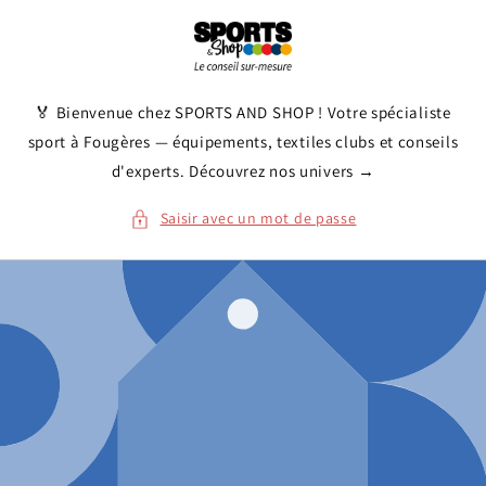
et
passer
au
contenu
🏅 Bienvenue chez SPORTS AND SHOP ! Votre spécialiste
sport à Fougères — équipements, textiles clubs et conseils
d'experts. Découvrez nos univers →
Saisir avec un mot de passe