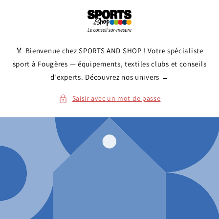
et
passer
au
contenu
🏅 Bienvenue chez SPORTS AND SHOP ! Votre spécialiste
sport à Fougères — équipements, textiles clubs et conseils
d'experts. Découvrez nos univers →
Saisir avec un mot de passe