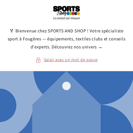
et
passer
au
contenu
🏅 Bienvenue chez SPORTS AND SHOP ! Votre spécialiste
sport à Fougères — équipements, textiles clubs et conseils
d'experts. Découvrez nos univers →
Saisir avec un mot de passe