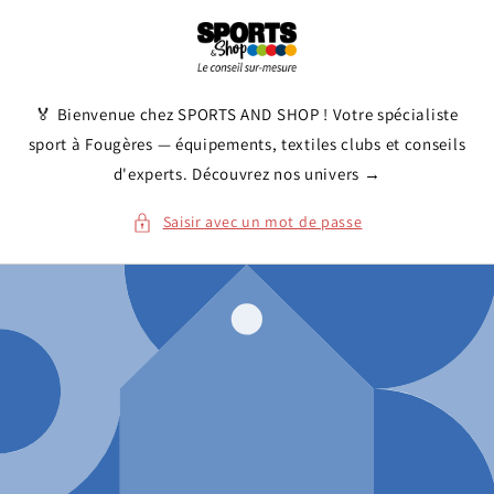
et
passer
au
contenu
🏅 Bienvenue chez SPORTS AND SHOP ! Votre spécialiste
sport à Fougères — équipements, textiles clubs et conseils
d'experts. Découvrez nos univers →
Saisir avec un mot de passe