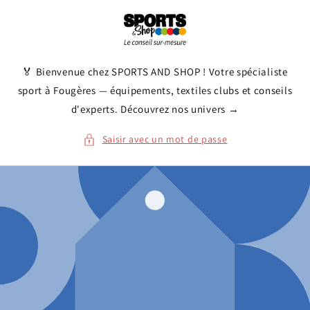
et
passer
au
contenu
🏅 Bienvenue chez SPORTS AND SHOP ! Votre spécialiste
sport à Fougères — équipements, textiles clubs et conseils
d'experts. Découvrez nos univers →
Saisir avec un mot de passe