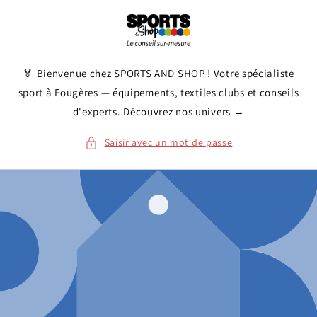
et
passer
au
contenu
🏅 Bienvenue chez SPORTS AND SHOP ! Votre spécialiste
sport à Fougères — équipements, textiles clubs et conseils
d'experts. Découvrez nos univers →
Saisir avec un mot de passe